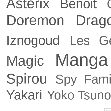
Asterix
Benoit
Doremon
Drag
Iznogoud
Les G
Manga
Magic
Spirou
Spy Fami
Yakari
Yoko Tsuno