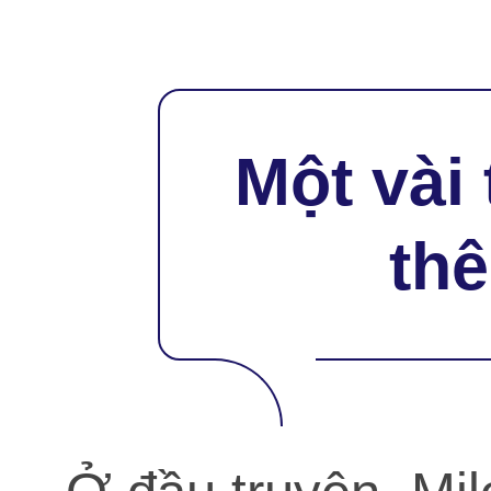
Một vài 
th