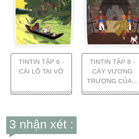
TINTIN TẬP 6 -
TINTIN TẬP 8 -
CÁI LỖ TAI VỠ
CÂY VƯƠNG
TRƯỢNG CỦA...
3 nhận xét :