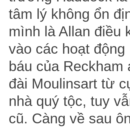
tâm lý không ổn đị
mình là Allan điều
vào các hoạt động 
báu của Reckham á
đài Moulinsart từ 
nhà quý tộc, tuy v
cũ. Càng về sau ô