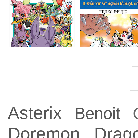
Asterix
Benoit
Doremon
Drag