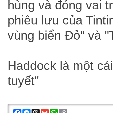
hùng và đóng vai t
phiêu lưu của Tinti
vùng biển Đỏ" và "
Haddock là một cái
tuyết"
F
M
T
G
W
C