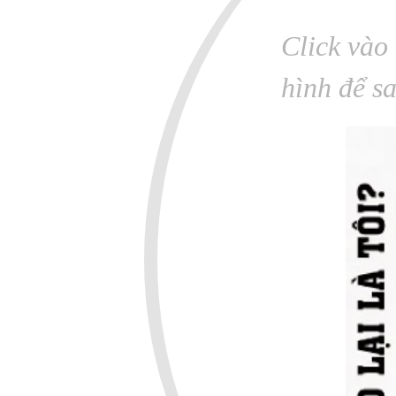
Click vào 
hình để s