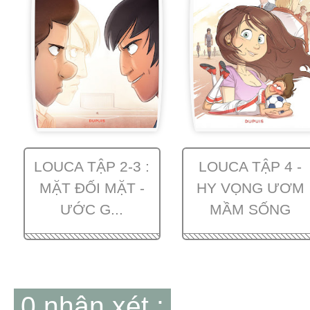
LOUCA TẬP 2-3 :
LOUCA TẬP 4 -
MẶT ĐỐI MẶT -
HY VỌNG ƯƠM
ƯỚC G...
MẦM SỐNG
0 nhận xét :