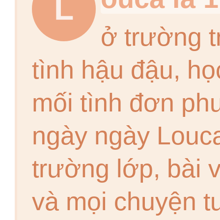
L
ở trường t
tình hậu đậu, họ
mối tình đơn ph
ngày ngày Louca
trường lớp, bài 
và mọi chuyện t