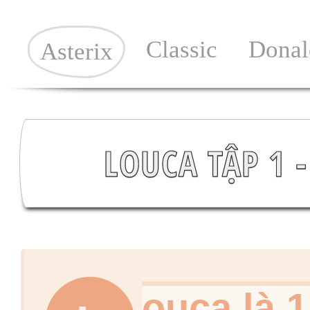
Classic
Donal
Asterix
LOUCA TẬP 1 
ouca là 