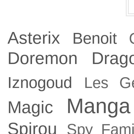
Asterix
Benoit
Doremon
Drag
Iznogoud
Les G
Manga
Magic
Spirou
Spy Fami