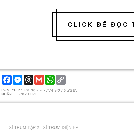
CLICK ĐỂ ĐỌC
F
M
T
G
W
C
A
E
H
M
H
O
C
S
R
A
A
P
POSTED BY
DÃ HẠC
ON
MARCH 26, 2015
E
S
E
I
T
Y
NHÃN:
LUCKY LUKE
B
E
A
L
S
L
O
N
D
A
I
O
G
S
P
N
K
E
P
K
R
XÌ TRUM TẬP 2 - XÌ TRUM ĐIỆN HẠ