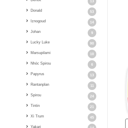
13
Donald
53
Iznogoud
14
Johan
9
Lucky Luke
90
Marsupilami
10
Nhóc Spirou
6
Papyrus
13
Rantanplan
11
Spirou
24
Tintin
21
Xì Trum
45
Yakari