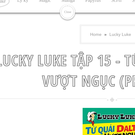
Ly kỳ
Magic
Manga
Papyrus
Sci-fi
S
uke
Close
Home
»
Lucky Luke
LUCKY LUKE TẬP 15 - 
VƯỢT NGỤC (P