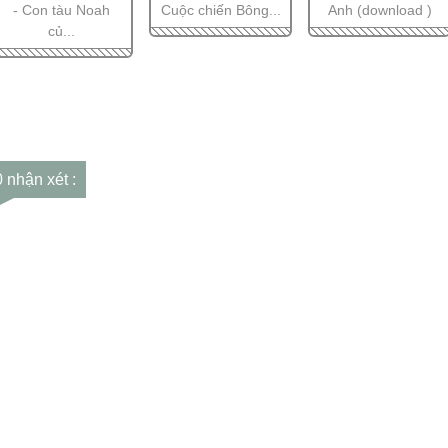
- Con tàu Noah
Cuộc chiến Bông...
Anh (download )
củ...
0 nhận xét :