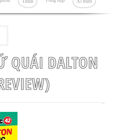
pirou
Tổng hợp
Tintin
Xì trum
TỨ QUÁI DALTON
REVIEW)