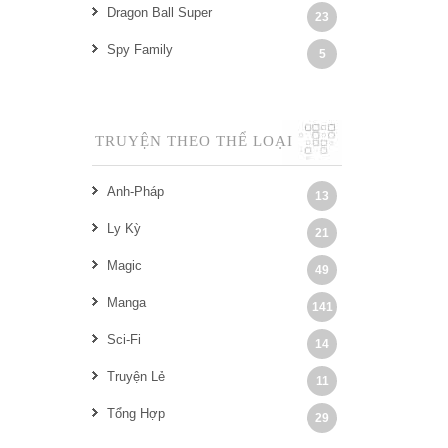
Dragon Ball Super
23
Spy Family
5
TRUYỆN THEO THỂ LOẠI
Anh-Pháp
13
Ly Kỳ
21
Magic
49
Manga
141
Sci-Fi
14
Truyện Lẻ
11
Tổng Hợp
29