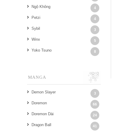
Ngộ Không
4
Petzi
4
Sybil
3
Winx
5
Yoko Tsuno
8
MANGA
Demon Slayer
3
Doremon
66
Doremon Dài
24
Dragon Ball
41