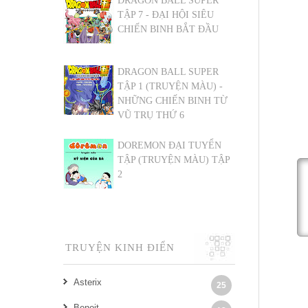
DRAGON BALL SUPER
TẬP 7 - ĐẠI HỘI SIÊU
CHIẾN BINH BẮT ĐẦU
DRAGON BALL SUPER
TẬP 1 (TRUYỆN MÀU) -
NHỮNG CHIẾN BINH TỪ
VŨ TRỤ THỨ 6
DOREMON ĐẠI TUYỂN
TẬP (TRUYỆN MÀU) TẬP
2
TRUYỆN KINH ĐIỂN
Asterix
25
Benoit