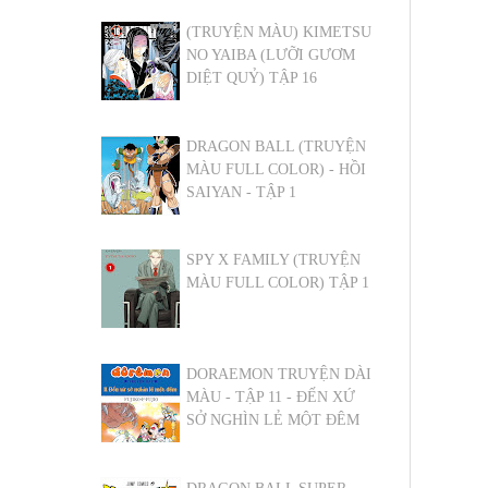
(TRUYỆN MÀU) KIMETSU
NO YAIBA (LƯỠI GƯƠM
DIỆT QUỶ) TẬP 16
DRAGON BALL (TRUYỆN
MÀU FULL COLOR) - HỒI
SAIYAN - TẬP 1
SPY X FAMILY (TRUYỆN
MÀU FULL COLOR) TẬP 1
DORAEMON TRUYỆN DÀI
MÀU - TẬP 11 - ĐẾN XỨ
SỞ NGHÌN LẺ MỘT ĐÊM