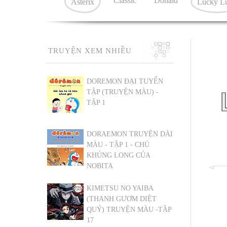
Classic
Donald
Asterix
Lucky L
TRUYỆN XEM NHIỀU
DOREMON ĐẠI TUYỂN
TẬP (TRUYỆN MÀU) -
TẬP 1
DORAEMON TRUYỆN DÀI
MÀU - TẬP 1 - CHÚ
KHỦNG LONG CỦA
NOBITA
KIMETSU NO YAIBA
(THANH GƯƠM DIỆT
QUỶ) TRUYỆN MÀU -TẬP
17