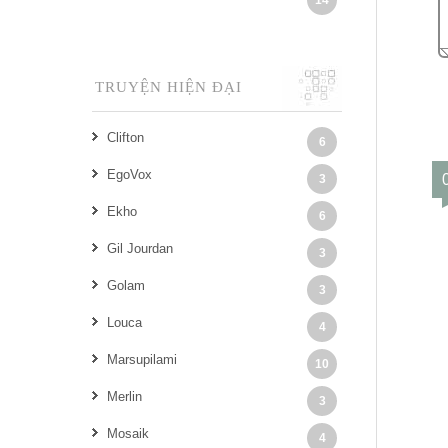
14
TRUYỆN HIỆN ĐẠI
Clifton
6
EgoVox
3
Ekho
6
Gil Jourdan
3
Golam
3
Louca
4
Marsupilami
10
Merlin
3
Mosaik
4