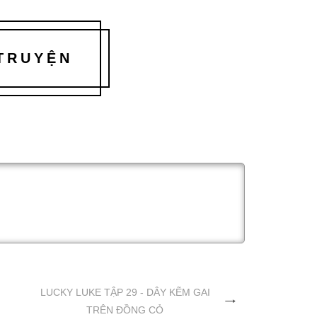
 TRUYỆN
LUCKY LUKE TẬP 29 - DÂY KẼM GAI
TRÊN ĐỒNG CỎ