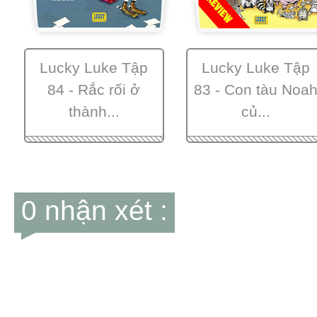
Lucky Luke Tập
Lucky Luke Tập
84 - Rắc rối ở
83 - Con tàu Noa
thành...
củ...
0 nhận xét :