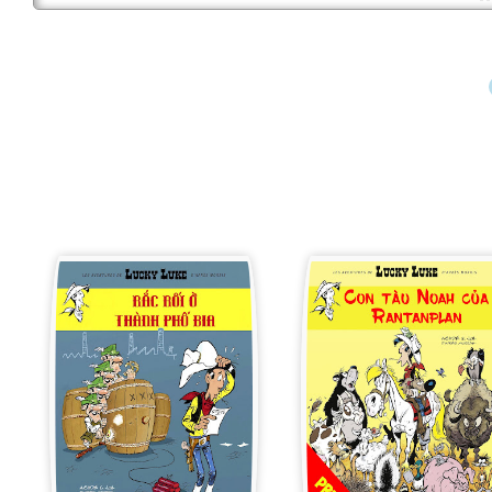
K
E
P
K
R