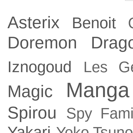
Asterix
Benoit
Doremon
Drag
Iznogoud
Les G
Manga
Magic
Spirou
Spy Fami
Yakari
Yoko Tsuno