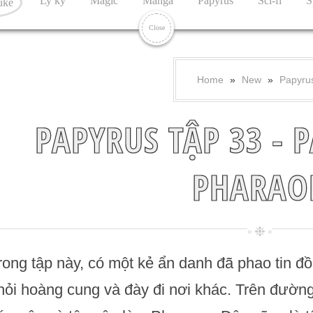
Ly kỳ
Magic
Manga
Papyrus
Sci-fi
S
uke
Close
Home
»
New
»
Papyru
PAPYRUS TẬP 33 - 
PHARAO
rong tập này, có một kẻ ẩn danh đã phao tin đồ
hỏi hoàng cung và đày đi nơi khác. Trên đường