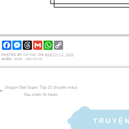
F
M
T
G
W
C
A
E
H
M
H
O
C
S
R
A
A
P
POSTED BY
DÃ HẠC
ON
MARCH 13, 2025
E
S
E
I
T
Y
NHÃN:
NEW
,
PAPYRUS
B
E
A
L
S
L
O
N
D
A
I
O
G
S
P
N
K
E
P
K
R
Dragon Ball Super Tập 21 (truyện màu)
Đại chiến Dr.Hedo
TRUYỆ