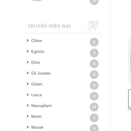
14
TRUYỆN HIỆN ĐẠI
Clifton
6
EgoVox
3
Ekho
6
Gil Jourdan
3
Golam
3
Louca
4
Marsupilami
10
Merlin
3
Mosaik
4