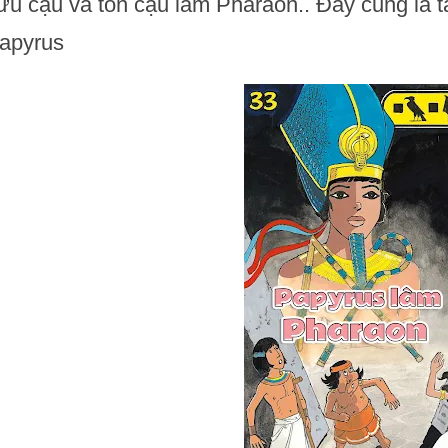
ứu cậu và tôn cậu làm Pharaon.. Đây cũng là t
apyrus