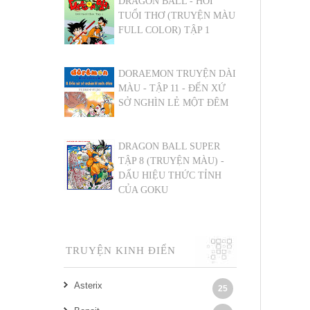
DRAGON BALL - HỒI
TUỔI THƠ (TRUYỆN MÀU
FULL COLOR) TẬP 1
DORAEMON TRUYỆN DÀI
MÀU - TẬP 11 - ĐẾN XỨ
SỞ NGHÌN LẺ MỘT ĐÊM
DRAGON BALL SUPER
TẬP 8 (TRUYỆN MÀU) -
DẤU HIỆU THỨC TỈNH
CỦA GOKU
TRUYỆN KINH ĐIỂN
Asterix
25