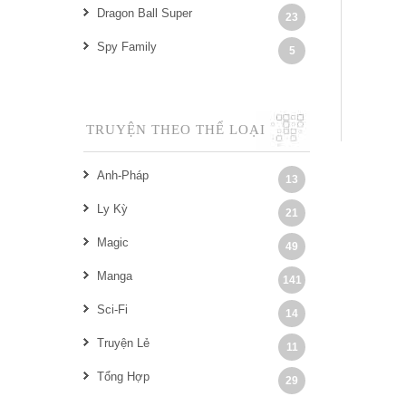
Dragon Ball Super
23
Spy Family
5
TRUYỆN THEO THỂ LOẠI
Anh-Pháp
13
Ly Kỳ
21
Magic
49
Manga
141
Sci-Fi
14
Truyện Lẻ
11
Tổng Hợp
29