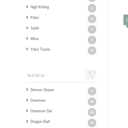
Ngộ Không
4
Petzi
4
Sybil
3
Winx
5
Yoko Tsuno
8
MANGA
Demon Slayer
3
Doremon
66
Doremon Dài
24
Dragon Ball
41