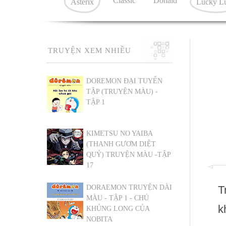
Classic
Donald
Asterix
Lucky L
TRUYỆN XEM NHIỀU
DOREMON ĐẠI TUYỂN
TẬP (TRUYỆN MÀU) -
TẬP 1
KIMETSU NO YAIBA
(THANH GƯƠM DIỆT
QUỶ) TRUYỆN MÀU -TẬP
17
DORAEMON TRUYỆN DÀI
T
MÀU - TẬP 1 - CHÚ
k
KHỦNG LONG CỦA
NOBITA