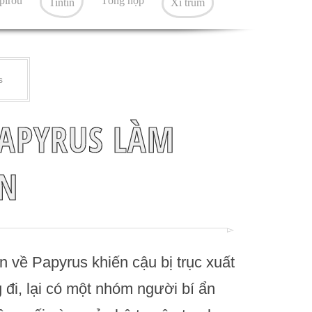
pirou
Tổng hợp
Tintin
Xì trum
s
PAPYRUS LÀM
N
n về Papyrus khiến cậu bị trục xuất
 đi, lại có một nhóm người bí ẩn