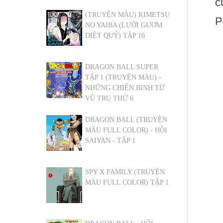
c
(TRUYỆN MÀU) KIMETSU
P
NO YAIBA (LƯỠI GƯƠM
DIỆT QUỶ) TẬP 16
DRAGON BALL SUPER
TẬP 1 (TRUYỆN MÀU) -
NHỮNG CHIẾN BINH TỪ
VŨ TRỤ THỨ 6
DRAGON BALL (TRUYỆN
MÀU FULL COLOR) - HỒI
SAIYAN - TẬP 1
SPY X FAMILY (TRUYỆN
MÀU FULL COLOR) TẬP 1