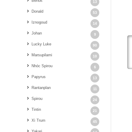
Benoit
13
Donald
53
Iznogoud
14
Johan
9
Lucky Luke
90
Marsupilami
10
Nhóc Spirou
6
Papyrus
13
Rantanplan
11
Spirou
24
Tintin
21
Xì Trum
45
Yakari