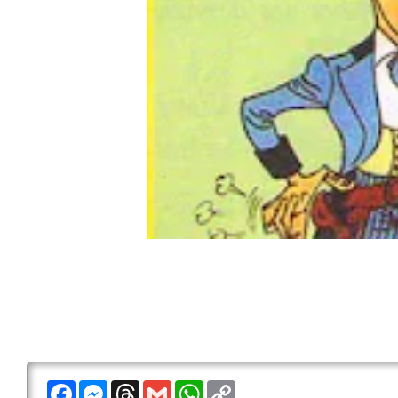
F
M
T
G
W
C