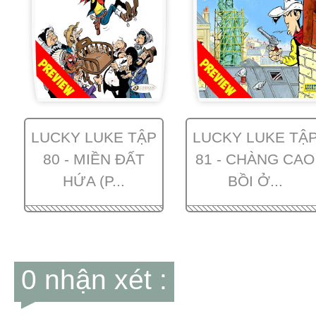
LUCKY LUKE TẬP
LUCKY LUKE TẬ
80 - MIỀN ĐẤT
81 - CHÀNG CAO
HỨA (P...
BỒI Ở...
0 nhận xét :