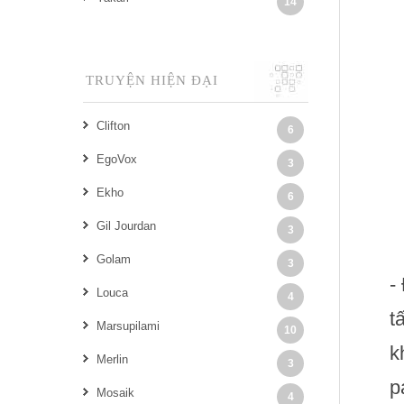
14
TRUYỆN HIỆN ĐẠI
Clifton
6
EgoVox
3
Ekho
6
Gil Jourdan
3
Golam
3
-
Louca
4
t
Marsupilami
10
k
Merlin
3
p
Mosaik
4