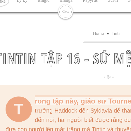
Ly kỳ
Magic
Manga
Papyrus
Sci-fi
S
uke
Close
Home
»
Tintin
TINTIN TẬP 16 - SỨ 
rong tập này, giáo sư Tourne
T
trưởng Haddock đến Syldavia để tha
đến nơi, hai người biết được rằng dự
đưa con người lên mặt trăng mà Tintin và thuyề