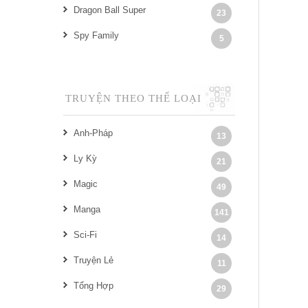
Dragon Ball Super
23
Spy Family
5
TRUYỆN THEO THỂ LOẠI
Anh-Pháp
13
Ly Kỳ
21
Magic
49
Manga
141
Sci-Fi
14
Truyện Lẻ
11
Tổng Hợp
29