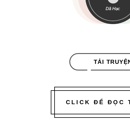
Dã Hạc
TẢI TRUYỆ
CLICK ĐỂ ĐỌC