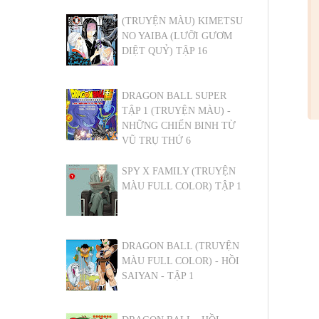
(TRUYỆN MÀU) KIMETSU
NO YAIBA (LƯỠI GƯƠM
DIỆT QUỶ) TẬP 16
DRAGON BALL SUPER
TẬP 1 (TRUYỆN MÀU) -
NHỮNG CHIẾN BINH TỪ
VŨ TRỤ THỨ 6
SPY X FAMILY (TRUYỆN
MÀU FULL COLOR) TẬP 1
DRAGON BALL (TRUYỆN
MÀU FULL COLOR) - HỒI
SAIYAN - TẬP 1