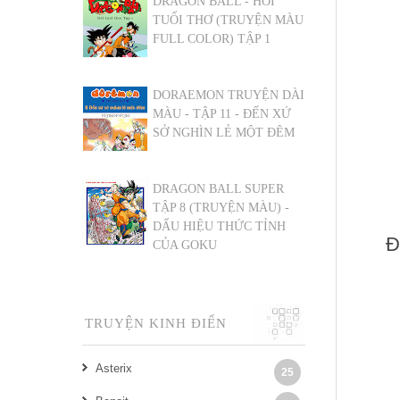
DRAGON BALL - HỒI
TUỔI THƠ (TRUYỆN MÀU
FULL COLOR) TẬP 1
DORAEMON TRUYỆN DÀI
MÀU - TẬP 11 - ĐẾN XỨ
SỞ NGHÌN LẺ MỘT ĐÊM
DRAGON BALL SUPER
TẬP 8 (TRUYỆN MÀU) -
DẤU HIỆU THỨC TỈNH
Đ
CỦA GOKU
TRUYỆN KINH ĐIỂN
Asterix
25