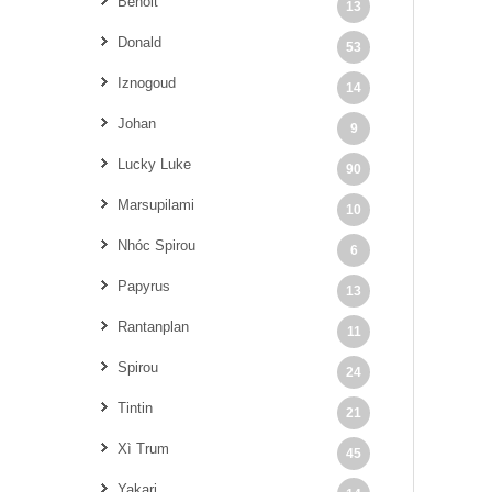
Benoit
13
Donald
53
Iznogoud
14
Johan
9
Lucky Luke
90
Marsupilami
10
Nhóc Spirou
6
Papyrus
13
Rantanplan
11
Spirou
24
Tintin
21
Xì Trum
45
Yakari