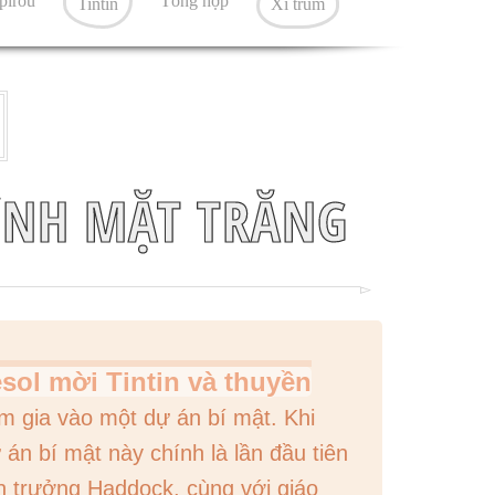
pirou
Tổng hợp
Tintin
Xì trum
MỆNH MẶT TRĂNG
sol mời Tintin và thuyền
m gia vào một dự án bí mật. Khi
 án bí mật này chính là lần đầu tiên
n trưởng Haddock, cùng với giáo