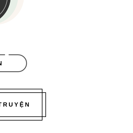
N
 TRUYỆN