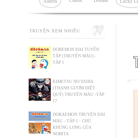
Classic
Donald
Asterix
Lucky L
TRUYỆN XEM NHIỀU
DOREMON ĐẠI TUYỂN
TẬP (TRUYỆN MÀU) -
TẬP 1
KIMETSU NO YAIBA
(THANH GƯƠM DIỆT
QUỶ) TRUYỆN MÀU -TẬP
17
DORAEMON TRUYỆN DÀI
MÀU - TẬP 1 - CHÚ
KHỦNG LONG CỦA
NOBITA