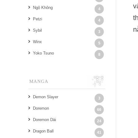
v
Ngộ Không
4
t
Petzi
4
n
Sybil
3
Winx
5
Yoko Tsuno
8
MANGA
Demon Slayer
3
Doremon
66
Doremon Dài
24
Dragon Ball
41