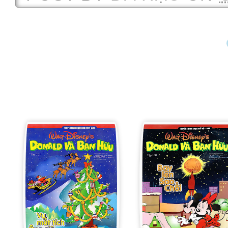
K
E
P
K
R