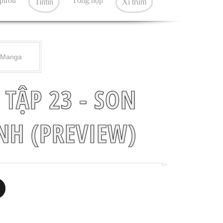
pirou
Tổng hợp
Tintin
Xì trum
Manga
TẬP 23 - SON
NH (PREVIEW)