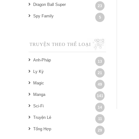
Dragon Ball Super
23
Spy Family
5
TRUYỆN THEO THỂ LOẠI
Anh-Pháp
13
Ly Kỳ
21
Magic
49
Manga
141
Sci-Fi
14
Truyện Lẻ
11
Tổng Hợp
29