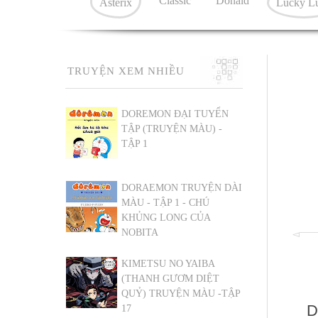
Classic
Donald
Asterix
Lucky L
TRUYỆN XEM NHIỀU
DOREMON ĐẠI TUYỂN
TẬP (TRUYỆN MÀU) -
TẬP 1
DORAEMON TRUYỆN DÀI
MÀU - TẬP 1 - CHÚ
KHỦNG LONG CỦA
NOBITA
KIMETSU NO YAIBA
(THANH GƯƠM DIỆT
QUỶ) TRUYỆN MÀU -TẬP
D
17