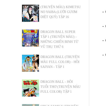
(TRUYỆN MÀU) KIMETSU
-
NO YAIBA (LƯỠI GƯƠM
DIỆT QUỶ) TẬP 16
-
DRAGON BALL SUPER
TẬP 1 (TRUYỆN MÀU) -
-
NHỮNG CHIẾN BINH TỪ
VŨ TRỤ THỨ 6
-
DRAGON BALL (TRUYỆN
MÀU FULL COLOR) - HỒI
SAIYAN - TẬP 1
DRAGON BALL - HỒI
TUỔI THƠ (TRUYỆN MÀU
FULL COLOR) TẬP 1