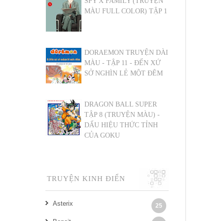
SPY X FAMILY (TRUYỆN
MÀU FULL COLOR) TẬP 1
DORAEMON TRUYỆN DÀI
MÀU - TẬP 11 - ĐẾN XỨ
SỞ NGHÌN LẺ MỘT ĐÊM
DRAGON BALL SUPER
TẬP 8 (TRUYỆN MÀU) -
DẤU HIỆU THỨC TỈNH
CỦA GOKU
TRUYỆN KINH ĐIỂN
Asterix
25