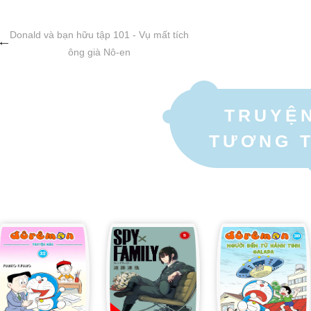
K
E
P
K
R
Donald và bạn hữu tập 101 - Vụ mất tích
ông già Nô-en
TRUYỆ
TƯƠNG 