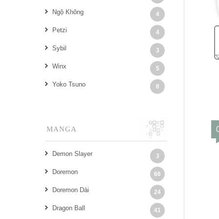
Ngộ Không
4
Petzi
4
Sybil
3
Winx
5
Yoko Tsuno
8
MANGA
Demon Slayer
3
Doremon
66
Doremon Dài
24
Dragon Ball
41