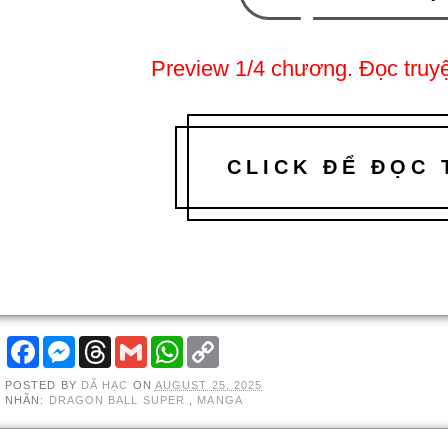
Preview 1/4 chương. Đọc truyệ
CLICK ĐỂ ĐỌC
F
M
T
G
W
C
A
E
H
M
H
O
C
S
R
A
A
P
POSTED BY
DÃ HẠC
ON
AUGUST 25, 2025
E
S
E
I
T
Y
NHÃN:
DRAGON BALL SUPER
,
MANGA
B
E
A
L
S
L
O
N
D
A
I
O
G
S
P
N