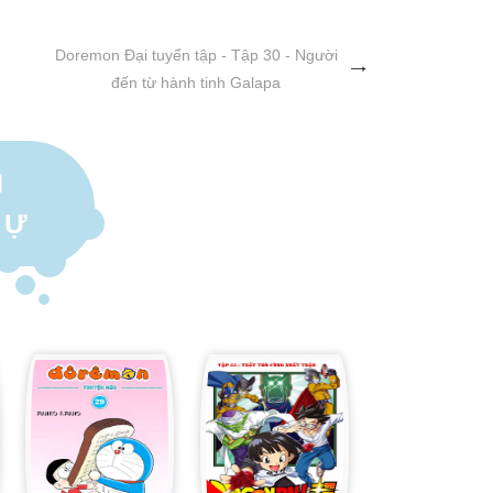
Doremon Đại tuyển tập - Tập 30 - Người
đến từ hành tinh Galapa
N
TỰ