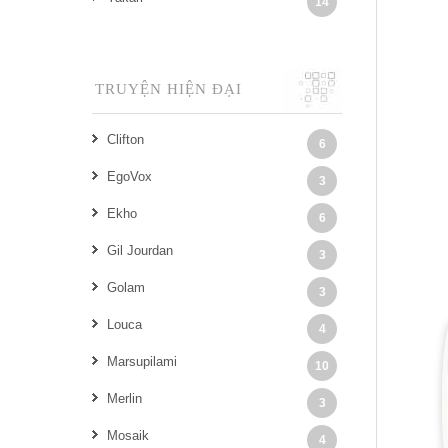
14
TRUYỆN HIỆN ĐẠI
Clifton
6
EgoVox
3
Ekho
6
Gil Jourdan
3
Golam
3
Louca
4
Marsupilami
10
Merlin
3
Mosaik
4