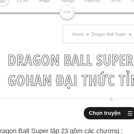
Ly kỳ
Magic
Manga
Papyrus
Sci-fi
S
uke
Close
Home
»
Dragon Ball Super
»
DRAGON BALL SUPER 
GOHAN ĐẠI THỨC TỈ
Chọn truyện
ragon Ball Super tập 23 gồm các chương :