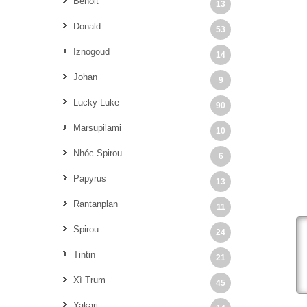
Benoit
13
Donald
53
Iznogoud
14
Johan
9
Lucky Luke
90
Marsupilami
10
Nhóc Spirou
6
Papyrus
13
Rantanplan
11
Spirou
24
Tintin
21
Xì Trum
45
Yakari