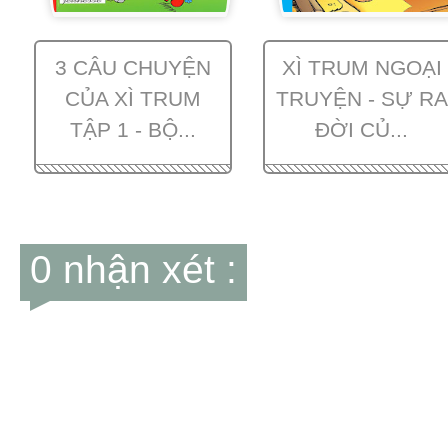
3 CÂU CHUYỆN
XÌ TRUM NGOẠI
CỦA XÌ TRUM
TRUYỆN - SỰ RA
TẬP 1 - BỘ...
ĐỜI CỦ...
0 nhận xét :