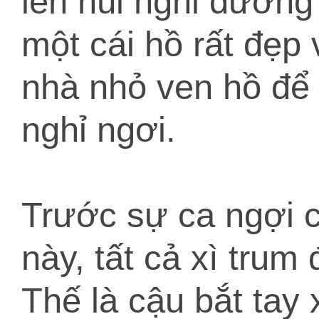
lên núi nghỉ dưỡng
một cái hồ rất đẹp
nhà nhỏ ven hồ để 
nghỉ ngơi.
Trước sự ca ngợi củ
này, tất cả xì trum
Thế là cậu bắt tay 