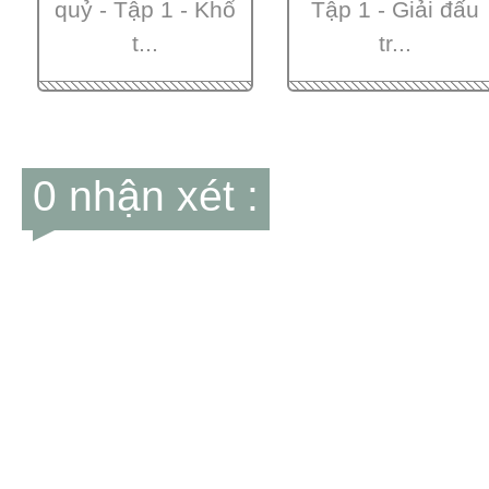
quỷ - Tập 1 - Khổ
Tập 1 - Giải đấu
t...
tr...
0 nhận xét :