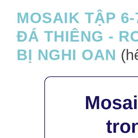
MOSAIK TẬP 6-
ĐÁ THIÊNG - R
BỊ NGHI OAN
(hế
Mosaik
tro