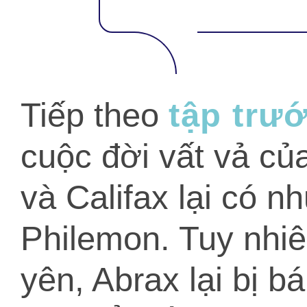
Tiếp theo
tập trư
cuộc đời vất vả củ
và Califax lại có 
Philemon. Tuy nhi
yên, Abrax lại bị b