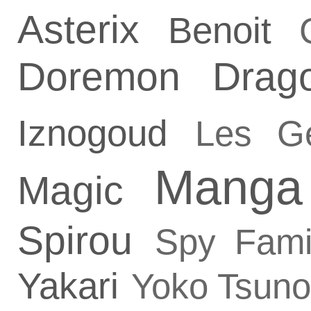
Asterix
Benoit
Doremon
Drag
Iznogoud
Les G
Manga
Magic
Spirou
Spy Fami
Yakari
Yoko Tsuno