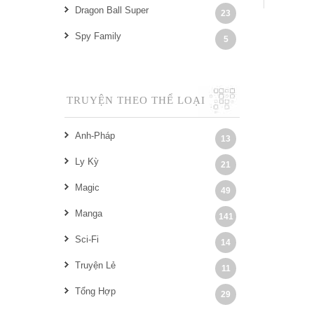
Dragon Ball Super
23
Spy Family
5
TRUYỆN THEO THỂ LOẠI
Anh-Pháp
13
Ly Kỳ
21
Magic
49
Manga
141
Sci-Fi
14
Truyện Lẻ
11
Tổng Hợp
29