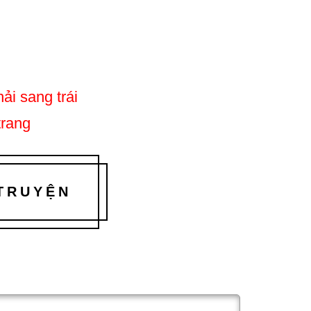
ải sang trái
trang
 TRUYỆN