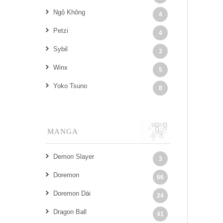
Ngộ Không
4
Petzi
4
Sybil
3
Winx
5
Yoko Tsuno
8
MANGA
Demon Slayer
3
Doremon
66
Doremon Dài
24
Dragon Ball
41