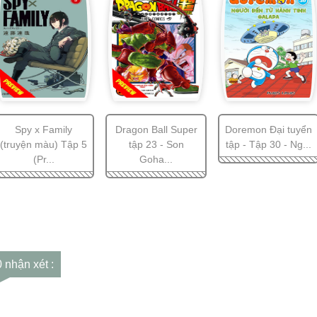
Spy x Family
Dragon Ball Super
Doremon Đại tuyển
(truyện màu) Tập 5
tập 23 - Son
tập - Tập 30 - Ng...
(Pr...
Goha...
0 nhận xét :