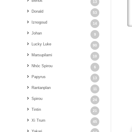
Benoit
13
Donald
53
Iznogoud
14
Johan
9
Lucky Luke
90
Marsupilami
10
Nhóc Spirou
6
Papyrus
13
Rantanplan
11
Spirou
24
Tintin
21
Xì Trum
45
Yakari