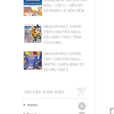
DORAEMON TRUYỆN DÀI
MÀU - TẬP 11 - ĐẾN XỨ
SỞ NGHÌN LẺ MỘT ĐÊM
DRAGON BALL SUPER
TẬP 8 (TRUYỆN MÀU) -
DẤU HIỆU THỨC TỈNH
CỦA GOKU
DRAGON BALL SUPER
TẬP 1 (TRUYỆN MÀU) -
NHỮNG CHIẾN BINH TỪ
VŨ TRỤ THỨ 6
TRUYỆN KINH ĐIỂN
Asterix
25