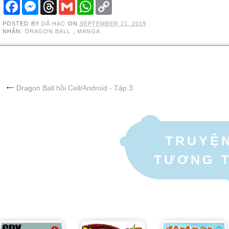
F
M
T
G
W
C
A
E
H
M
H
O
C
S
R
A
A
P
POSTED BY
DÃ HẠC
ON
SEPTEMBER 21, 2019
E
S
E
I
T
Y
NHÃN:
DRAGON BALL
,
MANGA
B
E
A
L
S
L
O
N
D
A
I
O
G
S
P
N
K
E
P
K
R
Dragon Ball hồi Cell/Android - Tập 3
TRUYỆ
TƯƠNG 