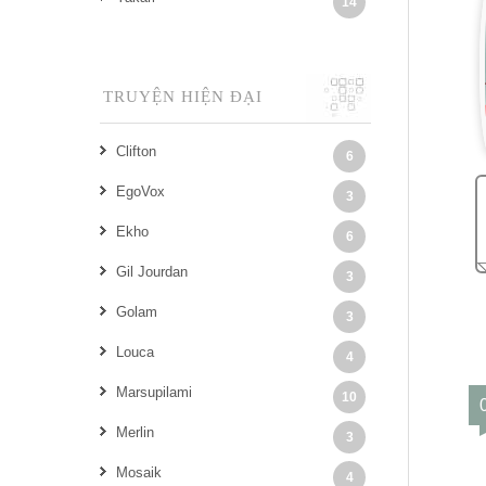
14
TRUYỆN HIỆN ĐẠI
Clifton
6
EgoVox
3
Ekho
6
Gil Jourdan
3
Golam
3
Louca
4
Marsupilami
10
Merlin
3
Mosaik
4