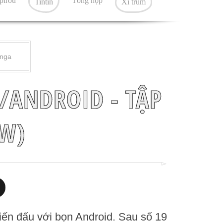
pirou
Tổng hợp
Tintin
Xì trum
nga
/ANDROID - TẬP
EW)
iến đấu với bọn Android. Sau số 19