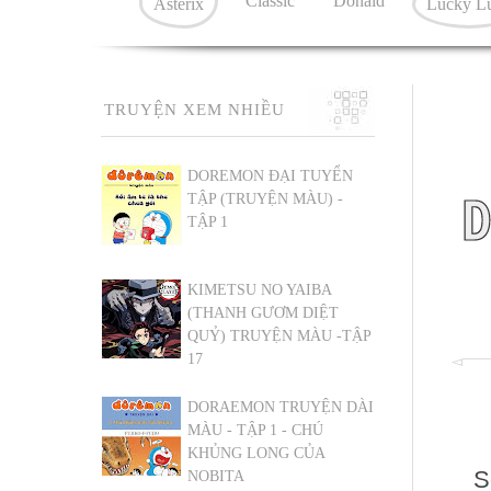
Classic
Donald
Asterix
Lucky L
TRUYỆN XEM NHIỀU
DOREMON ĐẠI TUYỂN
D
TẬP (TRUYỆN MÀU) -
TẬP 1
KIMETSU NO YAIBA
(THANH GƯƠM DIỆT
QUỶ) TRUYỆN MÀU -TẬP
17
DORAEMON TRUYỆN DÀI
MÀU - TẬP 1 - CHÚ
KHỦNG LONG CỦA
S
NOBITA