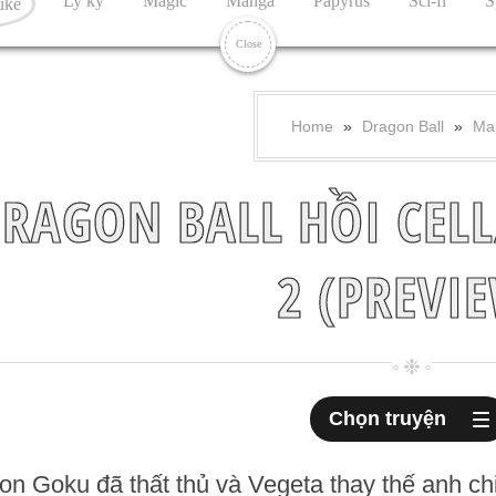
Ly kỳ
Magic
Manga
Papyrus
Sci-fi
S
uke
Close
Home
»
Dragon Ball
»
Ma
RAGON BALL HỒI CELL
2 (PREVI
Chọn truyện
on Goku đã thất thủ và Vegeta thay thế anh ch