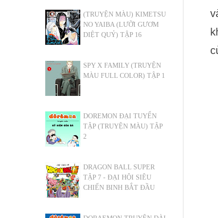
v
(TRUYỆN MÀU) KIMETSU
NO YAIBA (LƯỠI GƯƠM
k
DIỆT QUỶ) TẬP 16
c
SPY X FAMILY (TRUYỆN
MÀU FULL COLOR) TẬP 1
DOREMON ĐẠI TUYỂN
TẬP (TRUYỆN MÀU) TẬP
2
DRAGON BALL SUPER
TẬP 7 - ĐẠI HỘI SIÊU
CHIẾN BINH BẮT ĐẦU