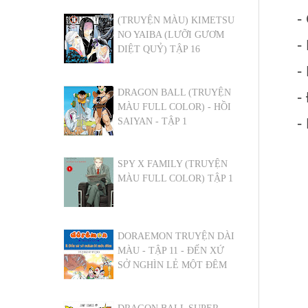
-
(TRUYỆN MÀU) KIMETSU
NO YAIBA (LƯỠI GƯƠM
-
DIỆT QUỶ) TẬP 16
-
DRAGON BALL (TRUYỆN
-
MÀU FULL COLOR) - HỒI
-
SAIYAN - TẬP 1
SPY X FAMILY (TRUYỆN
MÀU FULL COLOR) TẬP 1
DORAEMON TRUYỆN DÀI
MÀU - TẬP 11 - ĐẾN XỨ
SỞ NGHÌN LẺ MỘT ĐÊM