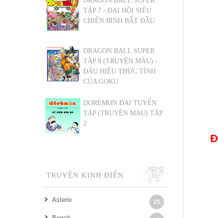
DRAGON BALL SUPER
TẬP 7 - ĐẠI HỘI SIÊU
CHIẾN BINH BẮT ĐẦU
DRAGON BALL SUPER
TẬP 8 (TRUYỆN MÀU) -
DẤU HIỆU THỨC TỈNH
CỦA GOKU
DOREMON ĐẠI TUYỂN
TẬP (TRUYỆN MÀU) TẬP
2
Đ
TRUYỆN KINH ĐIỂN
Asterix
25
Benoit