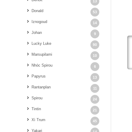
13
Donald
53
Iznogoud
14
Johan
9
Lucky Luke
90
Marsupilami
10
Nhóc Spirou
6
Papyrus
13
Rantanplan
11
Spirou
24
Tintin
21
Xì Trum
45
Yakari