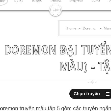
Ly kỳ
Magic
Manga
Papyrus
Sci-fi
S
uke
Close
Home
»
Doremon
»
Man
DOREMON ĐẠI TUYỂN
MÀU) - TẬ
Chọn truyện
oremon truyện màu tập 5 gồm các truyện ngắn