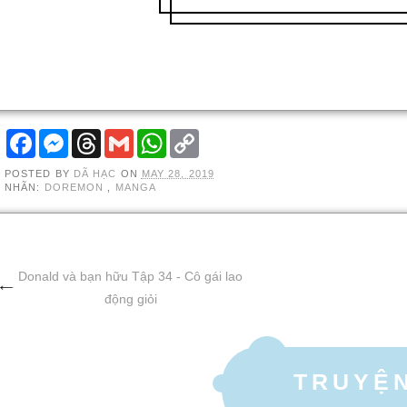
F
M
T
G
W
C
A
E
H
M
H
O
C
S
R
A
A
P
POSTED BY
DÃ HẠC
ON
MAY 28, 2019
E
S
E
I
T
Y
NHÃN:
DOREMON
,
MANGA
B
E
A
L
S
L
O
N
D
A
I
O
G
S
P
N
K
E
P
K
R
Donald và bạn hữu Tập 34 - Cô gái lao
động giỏi
TRUYỆ