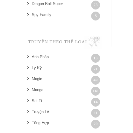
Dragon Ball Super
23
Spy Family
5
TRUYỆN THEO THỂ LOẠI
Anh-Pháp
13
Ly Kỳ
21
Magic
49
Manga
141
Sci-Fi
14
Truyện Lẻ
11
Tổng Hợp
29