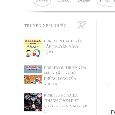
Classic
Donald
Asterix
Lucky L
TRUYỆN XEM NHIỀU
DOREMON ĐẠI TUYỂN
TẬP (TRUYỆN MÀU) -
TẬP 1
DORAEMON TRUYỆN DÀI
MÀU - TẬP 1 - CHÚ
KHỦNG LONG CỦA
NOBITA
KIMETSU NO YAIBA
(THANH GƯƠM DIỆT
QUỶ) TRUYỆN MÀU -TẬP
D
17