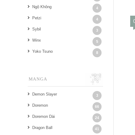
Ngộ Không
4
Petzi
4
Sybil
3
Winx
5
Yoko Tsuno
8
MANGA
Demon Slayer
3
Doremon
66
Doremon Dài
24
Dragon Ball
41