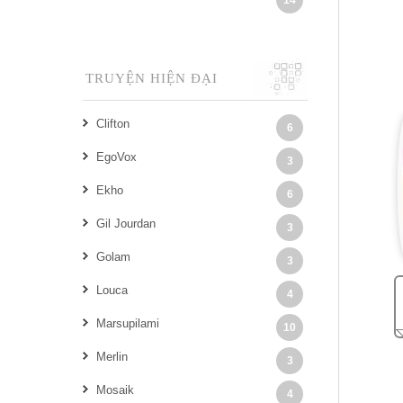
14
TRUYỆN HIỆN ĐẠI
Clifton
6
EgoVox
3
Ekho
6
Gil Jourdan
3
Golam
3
Louca
4
Marsupilami
10
Merlin
3
Mosaik
4