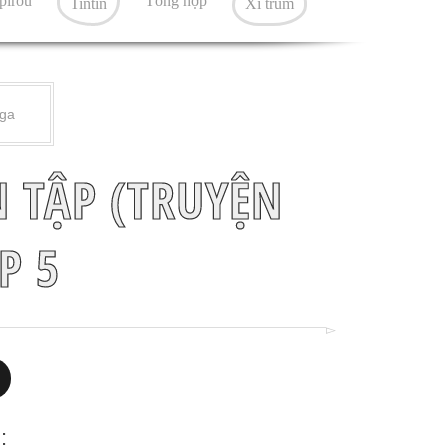
pirou
Tổng hợp
Tintin
Xì trum
ga
 TẬP (TRUYỆN
P 5
: